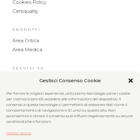
Cookies Policy
Certiquality
PRODOTTI
Area Critica
Area Medica
SEGUICI SU:
Gestisci Consenso Cookie
Per fornire le migliori esperienze, utilizziamo tecnologie come i cookie
CONTATTI
per memorizzare e/o accedere alle informazioni del dispositivo. Il
consenso a queste tecnologie ci permetterà di elaborare dati come il
info@tecnosoluzioni.net
comportamento di navigazione o ID unici su questo sito. Non
Via Case, 6,
acconsentire o ritirare il consenso può influire negativamente su alcune
caratteristiche e funzioni.
73022 Corigliano d'Otranto LE
+39 0836 320941
Gestisci servizi